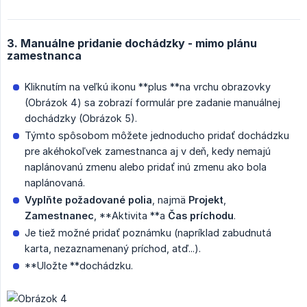
3. Manuálne pridanie dochádzky - mimo plánu
zamestnanca
Kliknutím na veľkú ikonu **plus **na vrchu obrazovky
(Obrázok 4) sa zobrazí formulár pre zadanie manuálnej
dochádzky (Obrázok 5).
Týmto spôsobom môžete jednoducho pridať dochádzku
pre akéhokoľvek zamestnanca aj v deň, kedy nemajú
naplánovanú zmenu alebo pridať inú zmenu ako bola
naplánovaná.
Vyplňte požadované polia
, najmä
Projekt
,
Zamestnanec
, **Aktivita **a
Čas príchodu
.
Je tiež možné pridať poznámku (napríklad zabudnutá
karta, nezaznamenaný príchod, atď...).
**Uložte **dochádzku.