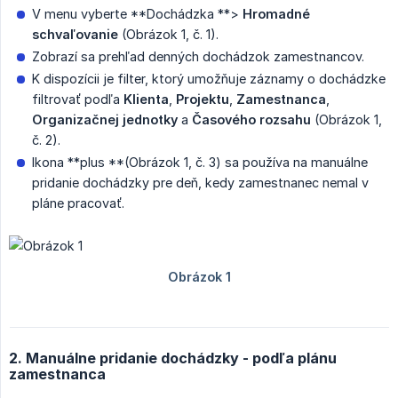
V menu vyberte **Dochádzka **>
Hromadné 
schvaľovanie
(Obrázok 1, č. 1).
Zobrazí sa prehľad denných dochádzok zamestnancov.
K dispozícii je filter, ktorý umožňuje záznamy o dochádzke
filtrovať podľa
Klienta
,
Projektu
,
Zamestnanca
,
Organizačnej jednotky
a
Časového rozsahu
(Obrázok 1,
č. 2).
Ikona **plus **(Obrázok 1, č. 3) sa používa na manuálne
pridanie dochádzky pre deň, kedy zamestnanec nemal v
pláne pracovať.
2. Manuálne pridanie dochádzky - podľa plánu
zamestnanca